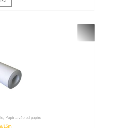
šíku
,
le
Papír a vše od papíru
 1m/15m