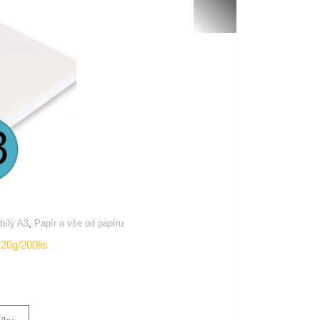
,
 bílý A3
Papír a vše od papíru
220g/200lis