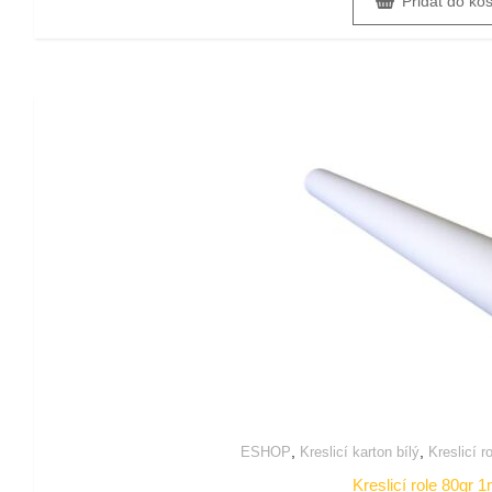
Přidat do ko
,
,
ESHOP
Kreslicí karton bílý
Kreslicí ro
Kreslicí role 80gr