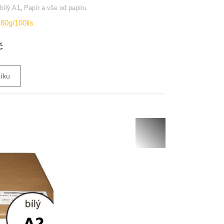
,
 bílý A1
Papír a vše od papíru
180g/100lis
č
šíku