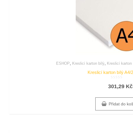
,
,
ESHOP
Kreslicí karton bílý
Kreslicí karton
Kreslicí karton bílý A4/
Hodnocení
301,29
Kč
0
z
5
Přidat do ko