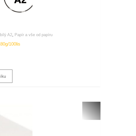
,
 bílý A2
Papír a vše od papíru
180g/100lis
šíku