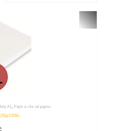
,
 bílý A1
Papír a vše od papíru
220g/100lis
č