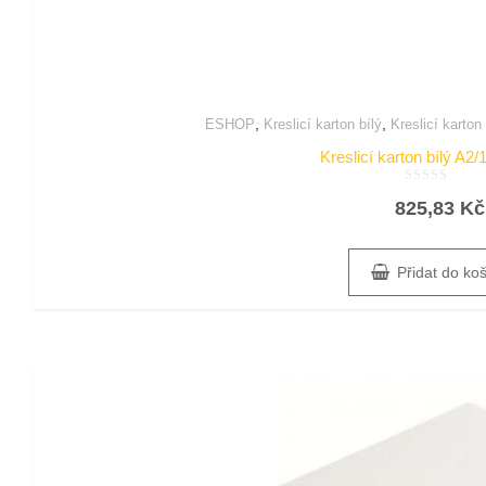
,
,
ESHOP
Kreslicí karton bílý
Kreslicí karton
Kreslicí karton bílý A2/
Hodnocení
825,83
Kč
0
z
5
Přidat do ko