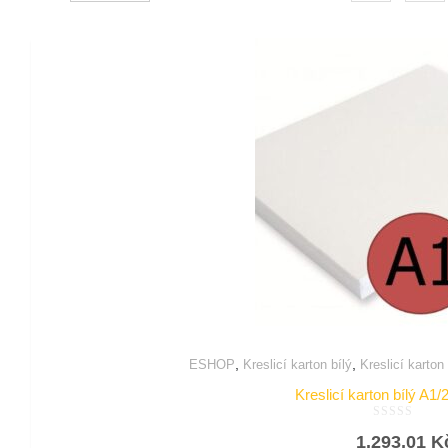
,
,
ESHOP
Kreslicí karton bílý
Kreslicí karton
Kreslicí karton bílý A1/
Hodnocení
1.293,01
K
0