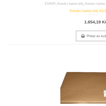
,
,
ESHOP
Kreslicí karton bílý
Kreslicí karton
Kreslicí karton bílý A1/
Hodnocení
1.654,19
K
0
z
5
Přidat do ko