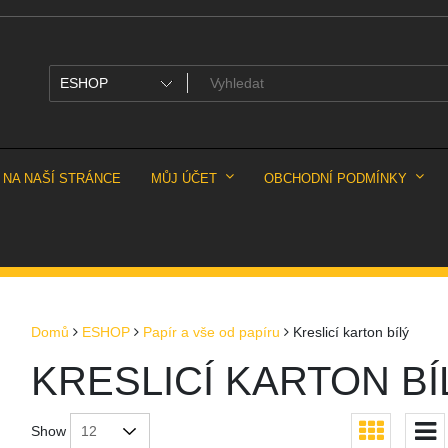
 NA NAŠÍ STRÁNCE
MŮJ ÚČET
OBCHODNÍ PODMÍNKY
Domů
ESHOP
Papír a vše od papíru
Kreslicí karton bílý
KRESLICÍ KARTON BÍ
Show