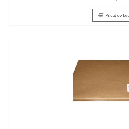
z
5
Přidat do ko