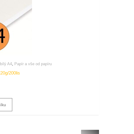
,
 bílý A4
Papír a vše od papíru
220g/200lis
šíku