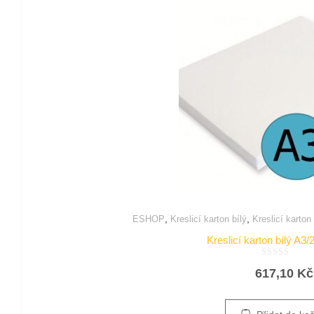
,
,
ESHOP
Kreslicí karton bílý
Kreslicí karton
Kreslicí karton bílý A3/
Hodnocení
617,10
Kč
0
z
5