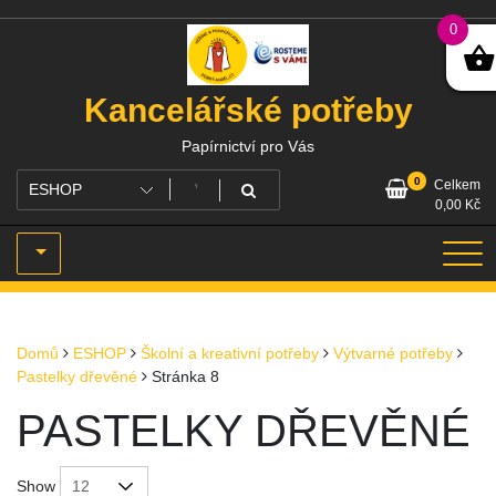
Skip
0
to
content
Kancelářské potřeby
Papírnictví pro Vás
0
Celkem
0,00
Kč
Domů
ESHOP
Školní a kreativní potřeby
Výtvarné potřeby
Pastelky dřevěné
Stránka 8
PASTELKY DŘEVĚNÉ
Show