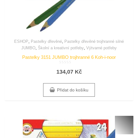
,
,
ESHOP
Pastelky dřevěné
Pastelky dřevěné trojhranné silné
,
,
JUMBO
Školní a kreativní potřeby
Výtvarné potřeby
Pastelky 3151 JUMBO trojhranné 6 Koh-i-noor
Hodnocení
134,07
Kč
0
z
5
Přidat do košíku