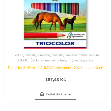
,
,
ESHOP
Pastelky dřevěné
Pastelky dřevěné trojhranné silné
,
,
JUMBO
Školní a kreativní potřeby
Výtvarné potřeby
Pastelky 3142 silné JUMBO trojhranné 12 Koh-i-noor Koně
Hodnocení
187,43
Kč
0
z
5
Přidat do košíku