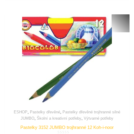
,
,
ESHOP
Pastelky dřevěné
Pastelky dřevěné trojhranné silné
,
,
JUMBO
Školní a kreativní potřeby
Výtvarné potřeby
Pastelky 3152 JUMBO trojhranné 12 Koh-i-noor