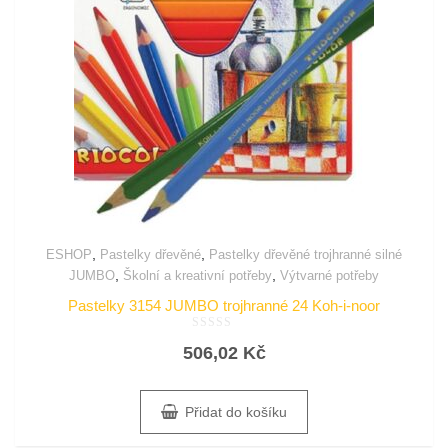
,
,
ESHOP
Pastelky dřevěné
Pastelky dřevěné trojhranné silné
,
,
JUMBO
Školní a kreativní potřeby
Výtvarné potřeby
Pastelky 3154 JUMBO trojhranné 24 Koh-i-noor
Hodnocení
506,02
Kč
0
z
5
Přidat do košíku