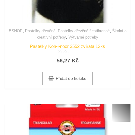
,
,
,
ESHOP
Pastelky dřevěné
Pastelky dřevěné šestihranné
Školní a
,
kreativní potřeby
Výtvarné potřeby
Pastelky Koh-i-noor 3552 zvířata 12ks
Hodnocení
56,27
Kč
0
z
5
Přidat do košíku