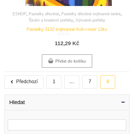
,
,
,
ESHOP
Pastelky dřevěné
Pastelky dřevěné trojhranné tenké
,
Školní a kreativní potřeby
Výtvarné potřeby
Pastelky 3132 trojhranné Koh-i-noor 12ks
Hodnocení
112,29
Kč
0
z
5
Přidat do košíku
Stránkování
Předchozí
1
…
7
8
příspěvků
Hledat
Vyhledat for: