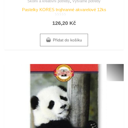
,
Školní a kreativní potřeby
Výtvarné potřeby
Pastelky KORES trojhranné akvarelové 12ks
Hodnocení
126,20
Kč
0
z
5
Přidat do košíku