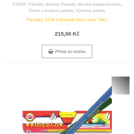
,
,
,
ESHOP
Pastelky dřevěné
Pastelky dřevěné trojhranné tenké
,
Školní a kreativní potřeby
Výtvarné potřeby
Pastelky 3134 trojhranné Koh-i-noor 24ks
Hodnocení
215,50
Kč
0
z
5
Přidat do košíku