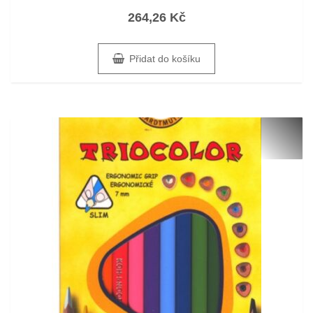
Hodnocení
264,26
Kč
0
z
5
Přidat do košíku