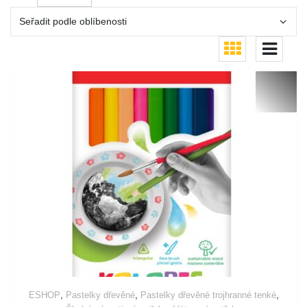
,
,
,
ESHOP
Pastelky dřevěné
Pastelky dřevěné trojhranné tenké